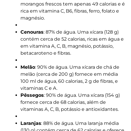
morangos frescos tem apenas 49 calorias e é
rica em vitamina C, B6, fibras, ferro, folato e
magnésio.
Cenouras
: 87% de água. Uma xícara (128 g)
contém cerca de 52 calorias, ricas em água e
em vitamina A, C, B, magnésio, potássio,
betacaroteno e fibras.
Melão
: 90% de água. Uma xícara de chá de
melão (cerca de 200 g) fornece em média
100 ml de água, 60 calorias, 2 g de fibras, e
vitaminas C e A.
Pêssegos
: 90% de água. Uma xícara (154 g)
fornece cerca de 68 calorias, além de
vitaminas A, C, B, potássio e antioxidantes.
Laranjas
: 88% de água. Uma laranja média
(130 g) contém cerca de 62 calorias e oferece