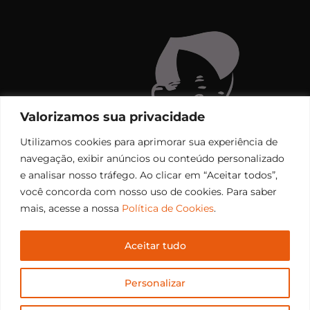
Valorizamos sua privacidade
Utilizamos cookies para aprimorar sua experiência de
navegação, exibir anúncios ou conteúdo personalizado
e analisar nosso tráfego. Ao clicar em “Aceitar todos”,
você concorda com nosso uso de cookies. Para saber
mais, acesse a nossa
Política de Cookies
.
Aceitar tudo
Copyright © 2006 – 2026 Rádio Santiago FM. Todos os
Personalizar
direitos reservados.
Desenvolvido por
CEOS Tech