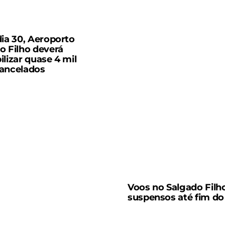
dia 30, Aeroporto
o Filho deverá
ilizar quase 4 mil
ancelados
Voos no Salgado Filh
suspensos até fim d