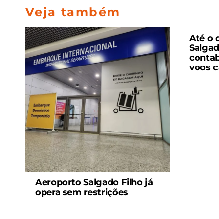
Veja também
Até o 
Salgad
contab
voos c
Aeroporto Salgado Filho já
opera sem restrições