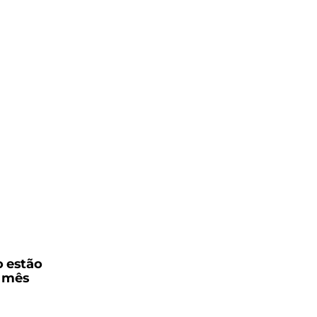
o estão
o mês