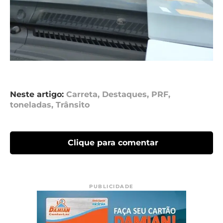
Neste artigo:
Carreta
,
Destaques
,
PRF
,
toneladas
,
Trânsito
Clique para comentar
PUBLICIDADE