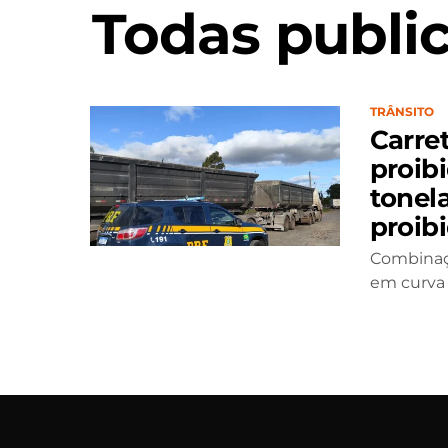
Todas publi
TRÂNSITO
Carre
proib
tonel
proib
Combinaçã
em curva