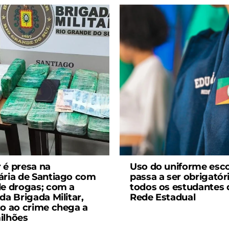
 é presa na
Uso do uniforme esco
ária de Santiago com
passa a ser obrigatór
de drogas; com a
todos os estudantes 
da Brigada Militar,
Rede Estadual
zo ao crime chega a
ilhões