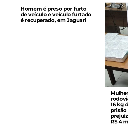
Homem é preso por furto
de veículo e veículo furtado
é recuperado, em Jaguari
Mulher
rodovi
16 kg 
prisão 
prejuí
R$ 4 m