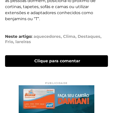
as pessoas dormem, posicioná-lo próximo de
cortinas, tapetes, sofás e camas ou utilizar
extensões e adaptadores conhecidos como
benjamins ou “T”.
Neste artigo:
aquecedores
,
Clima
,
Destaques
,
Frio
,
lareiras
Clique para comentar
PUBLICIDADE