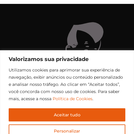
Valorizamos sua privacidade
Utilizamos cookies para aprimorar sua experiência de
navegação, exibir anúncios ou conteúdo personalizado
e analisar nosso tráfego. Ao clicar em “Aceitar todos”,
você concorda com nosso uso de cookies. Para saber
mais, acesse a nossa
Política de Cookies
.
Aceitar tudo
Copyright © 2006 – 2026 Rádio Santiago FM. Todos os
Personalizar
direitos reservados.