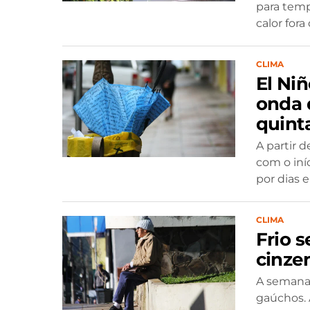
para temp
calor fora
CLIMA
El Ni
onda 
quinta
A partir 
com o iní
por dias e
CLIMA
Frio 
cinze
A semana
gaúchos. 