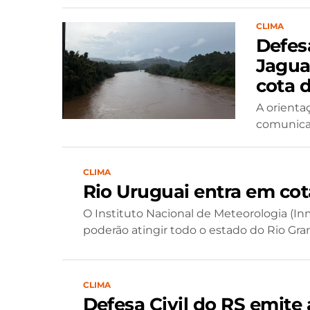
CLIMA
Defes
Jagua
cota d
A orienta
comunicad
CLIMA
Rio Uruguai entra em co
O Instituto Nacional de Meteorologia (I
poderão atingir todo o estado do Rio Gra
CLIMA
Defesa Civil do RS emite 