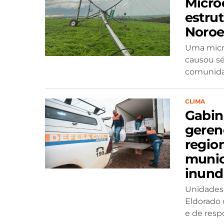
Micro
estru
Noroe
Uma micr
causou sé
comunidad
CLIMA
Gabin
geren
regio
munic
inund
Unidades 
Eldorado 
e de resp