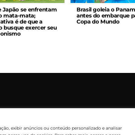
 e Japão se enfrentam
Brasil goleia o Pana
o mata-mata;
antes do embarque p
ativa é de que a
Copa do Mundo
o busque exercer seu
gonismo
opyright © 2006 – 2026 Rádio Santiago FM. Todos os direitos rese
Desenvolvido por
CEOS Tech
ção, exibir anúncios ou conteúdo personalizado e analisar