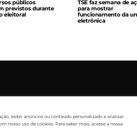
sos públicos
TSE faz semana de a
 previstos durante
para mostrar
 eleitoral
funcionamento da ur
eletrônica
opyright © 2006 – 2026 Rádio Santiago FM. Todos os direitos rese
Desenvolvido por
CEOS Tech
ção, exibir anúncios ou conteúdo personalizado e analisar
com nosso uso de cookies. Para saber mais, acesse a nossa