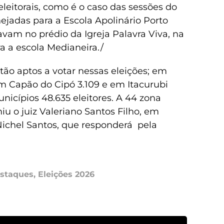
eitorais, como é o caso das sessões do
ejadas para a Escola Apolinário Porto
avam no prédio da Igreja Palavra Viva, na
 a escola Medianeira./
tão aptos a votar nessas eleições; em
em Capão do Cipó 3.109 e em Itacurubi
unicípios 48.635 eleitores. A 44 zona
miu o juiz Valeriano Santos Filho, em
 Nichel Santos, que responderá pela
staques
,
Eleições 2026