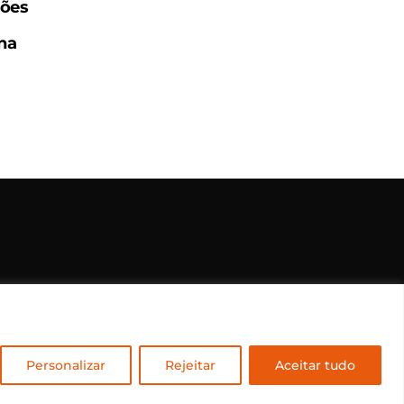
ções
na
rvados.
Personalizar
Rejeitar
Aceitar tudo