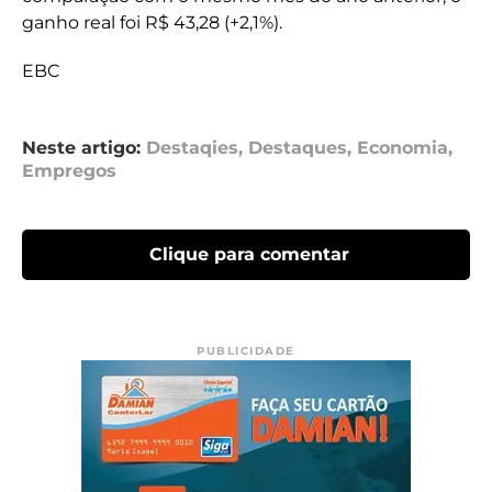
ganho real foi R$ 43,28 (+2,1%).
EBC
Neste artigo:
Destaqies
,
Destaques
,
Economia
,
Empregos
Clique para comentar
PUBLICIDADE