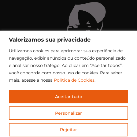
Valorizamos sua privacidade
Utilizamos cookies para aprimorar sua experiência de
navegação, exibir anúncios ou conteúdo personalizado
e analisar nosso tráfego. Ao clicar em “Aceitar todos”,
você concorda com nosso uso de cookies. Para saber
mais, acesse a nossa
Política de Cookies
.
Aceitar tudo
Copyright © 2006 – 2026 Rádio Santiago FM. Todos os
Personalizar
direitos reservados.
Desenvolvido por
CEOS Tech
Rejeitar