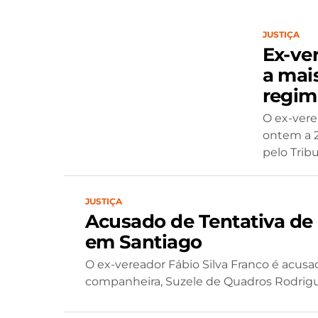
JUSTIÇA
Ex-ve
a mai
regim
O ex-vere
ontem a 2
pelo Tribu
JUSTIÇA
Acusado de Tentativa de 
em Santiago
O ex-vereador Fábio Silva Franco é acusad
companheira, Suzele de Quadros Rodrig