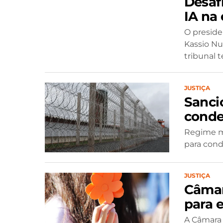
Desafi
IA na
O presiden
Kassio Nu
tribunal t
JUSTIÇA
Sanci
conde
Regime ma
para con
JUSTIÇA
Câmar
para 
A Câmara 