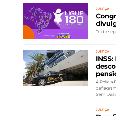
JUSTIÇA
Congr
divul
Texto seg
JUSTIÇA
INSS:
desco
pensi
A Polícia 
deflagram
Sem Desco
JUSTIÇA