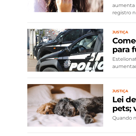
aumenta a
registro n
JUSTIÇA
Começ
para 
Esteliona
aumenta
JUSTIÇA
Lei d
pets; 
Quando nã