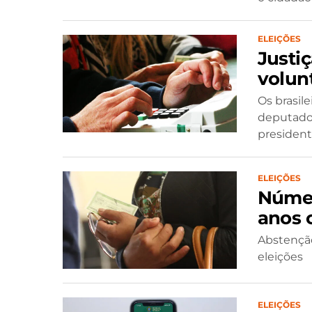
ELEIÇÕES
Justiç
volunt
Os brasile
deputados
presidente
ELEIÇÕES
Númer
anos 
Abstenção
eleições
ELEIÇÕES