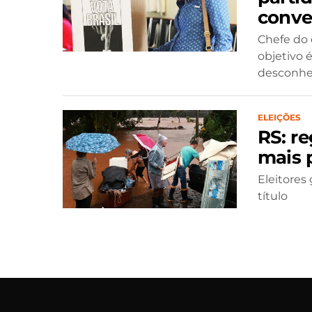
conve
Chefe do c
objetivo 
desconhe
ELEIÇÕES
RS: r
mais p
Eleitores 
título