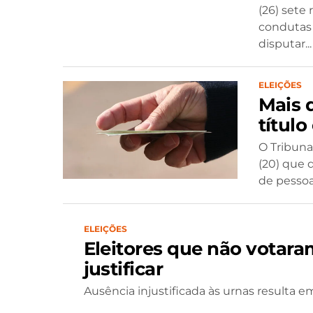
(26) sete
condutas 
disputar...
ELEIÇÕES
Mais d
títul
O Tribunal
(20) que d
de pessoas
ELEIÇÕES
Eleitores que não votara
justificar
Ausência injustificada às urnas resulta e