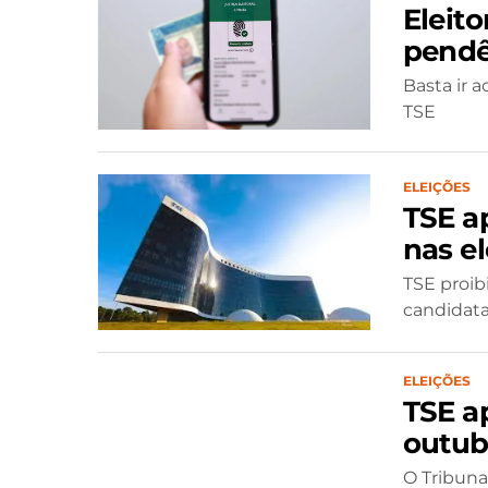
Eleit
pendên
Basta ir a
TSE
ELEIÇÕES
TSE a
nas e
TSE proi
candidata
ELEIÇÕES
TSE a
outub
O Tribunal