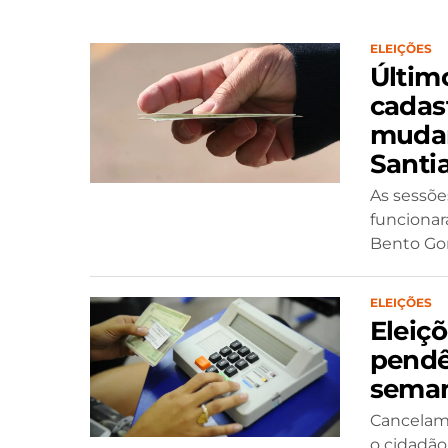
ELEIÇÕES
Últim
cadast
mudan
Santi
As sessõe
funcionar
Bento Gon
ELEIÇÕES
Eleiçõ
pendê
sema
Cancelame
o cidadão