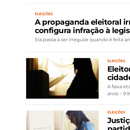
ELEIÇÕES
A propaganda eleitoral i
configura infração à legis
Ela passa a ser irregular quando é feita a
ELEIÇÕES
Eleit
cidad
A faixa e
anos – 9.9
ELEIÇÕES
Justiç
parti