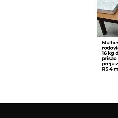
Mulher
rodovi
16 kg 
prisão 
prejuí
R$ 4 m