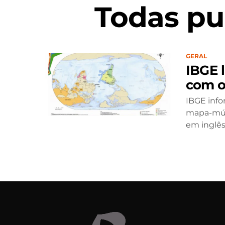
Todas pu
GERAL
IBGE 
com o 
IBGE info
mapa-múnd
em inglê