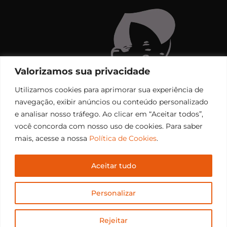
Valorizamos sua privacidade
Utilizamos cookies para aprimorar sua experiência de
navegação, exibir anúncios ou conteúdo personalizado
e analisar nosso tráfego. Ao clicar em “Aceitar todos”,
você concorda com nosso uso de cookies. Para saber
mais, acesse a nossa
Política de Cookies
.
Aceitar tudo
Copyright © 2006 – 2026 Rádio Santiago FM. Todos os
Personalizar
direitos reservados.
Desenvolvido por
CEOS Tech
Rejeitar