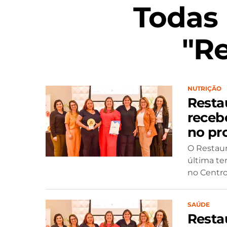
Todas
"R
NUTRIÇÃO
Resta
recebe
no pr
O Restaur
última te
no Centro 
SAÚDE
Resta