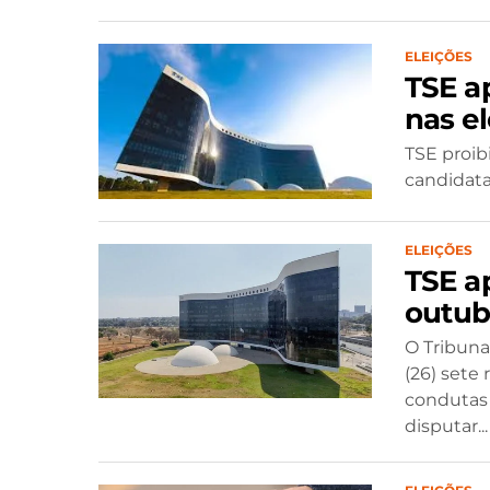
ELEIÇÕES
TSE a
nas e
TSE proi
candidata
ELEIÇÕES
TSE a
outub
O Tribunal
(26) sete
condutas 
disputar...