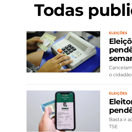
Todas publi
ELEIÇÕES
Eleiçõ
pendê
sema
Cancelame
o cidadão
ELEIÇÕES
Eleit
pendên
Basta ir a
TSE