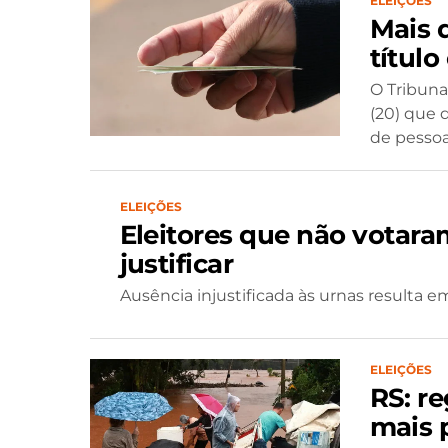
ELEIÇÕES
Mais d
títul
O Tribunal
(20) que d
de pessoas
ELEIÇÕES
Eleitores que não votara
justificar
Ausência injustificada às urnas resulta e
ELEIÇÕES
RS: r
mais p