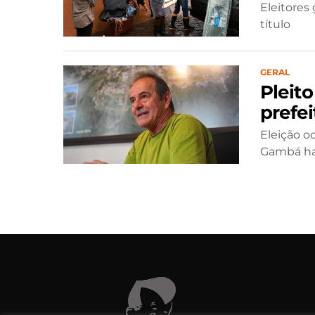
Eleitores 
título
GERAL
Pleit
prefei
Eleição o
Gambá hav