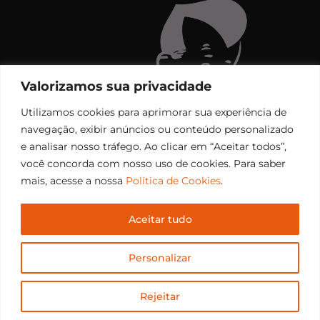
Valorizamos sua privacidade
Utilizamos cookies para aprimorar sua experiência de
navegação, exibir anúncios ou conteúdo personalizado
e analisar nosso tráfego. Ao clicar em “Aceitar todos”,
você concorda com nosso uso de cookies. Para saber
mais, acesse a nossa
Política de Cookies
.
Aceitar tudo
Copyright © 2006 – 2026 Rádio Santiago FM. Todos os
Personalizar
direitos reservados.
Desenvolvido por
CEOS Tech
Rejeitar