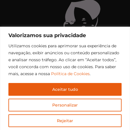
Valorizamos sua privacidade
Utilizamos cookies para aprimorar sua experiência de
navegação, exibir anúncios ou conteúdo personalizado
e analisar nosso tráfego. Ao clicar em “Aceitar todos”,
você concorda com nosso uso de cookies. Para saber
mais, acesse a nossa
Política de Cookies
.
Aceitar tudo
Copyright © 2006 – 2026 Rádio Santiago FM. Todos os
Personalizar
direitos reservados.
Desenvolvido por
CEOS Tech
Rejeitar