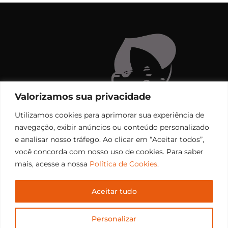
Valorizamos sua privacidade
Utilizamos cookies para aprimorar sua experiência de
navegação, exibir anúncios ou conteúdo personalizado
e analisar nosso tráfego. Ao clicar em “Aceitar todos”,
você concorda com nosso uso de cookies. Para saber
mais, acesse a nossa
Política de Cookies
.
Aceitar tudo
Copyright © 2006 – 2026 Rádio Santiago FM. Todos os
Personalizar
direitos reservados.