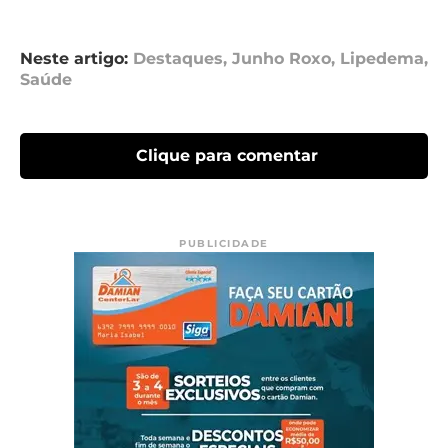
Neste artigo:
Destaques
,
Junho Roxo
,
Lipedema
,
Saúde
Clique para comentar
PUBLICIDADE