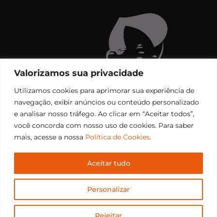
Valorizamos sua privacidade
Utilizamos cookies para aprimorar sua experiência de
navegação, exibir anúncios ou conteúdo personalizado
e analisar nosso tráfego. Ao clicar em “Aceitar todos”,
você concorda com nosso uso de cookies. Para saber
mais, acesse a nossa
Política de Cookies
.
Aceitar tudo
Copyright © 2006 – 2026 Rádio Santiago FM. Todos os
Personalizar
direitos reservados.
Desenvolvido por
CEOS Tech
Rejeitar