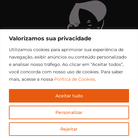
Valorizamos sua privacidade
Utilizamos cookies para aprimorar sua experiência de
navegação, exibir anúncios ou conteúdo personalizado
e analisar nosso tráfego. Ao clicar em “Aceitar todos”,
você concorda com nosso uso de cookies. Para saber
mais, acesse a nossa
Política de Cookies
.
Aceitar tudo
Copyright © 2006 – 2026 Rádio Santiago FM. Todos os
Personalizar
direitos reservados.
Desenvolvido por
CEOS Tech
Rejeitar