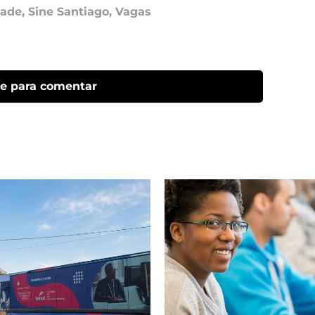
dade
,
Sine Santiago
,
Vagas
ue para comentar