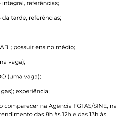
ntegral, referências;
da tarde, referências;
B”; possuir ensino médio;
a vaga);
 (uma vaga);
s); experiência;
ão comparecer na Agência FGTAS/SINE, na
 atendimento das 8h às 12h e das 13h às