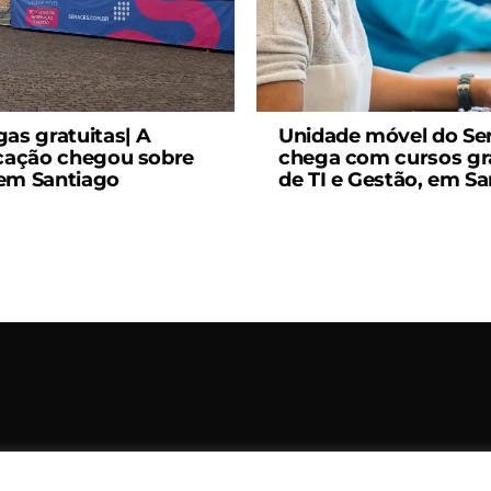
gas gratuitas| A
Unidade móvel do Se
icação chegou sobre
chega com cursos gr
em Santiago
de TI e Gestão, em S
opyright © 2006 – 2026 Rádio Santiago FM. Todos os direitos rese
Desenvolvido por
CEOS Tech