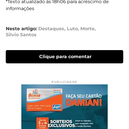
*Texto atualizado às 18h06 para acréscimo de
informações
Neste artigo:
Destaques
,
Luto
,
Morte
,
Silvio Santos
Clique para comentar
PUBLICIDADE