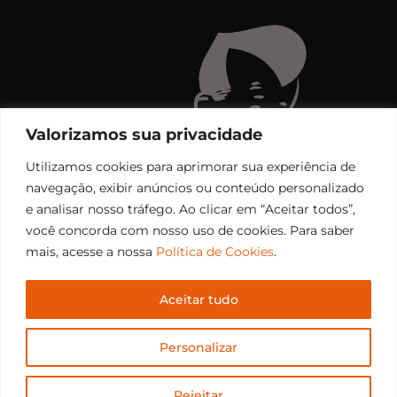
Valorizamos sua privacidade
Utilizamos cookies para aprimorar sua experiência de
navegação, exibir anúncios ou conteúdo personalizado
e analisar nosso tráfego. Ao clicar em “Aceitar todos”,
você concorda com nosso uso de cookies. Para saber
mais, acesse a nossa
Política de Cookies
.
Aceitar tudo
Copyright © 2006 – 2026 Rádio Santiago FM. Todos os
Personalizar
direitos reservados.
Desenvolvido por
CEOS Tech
Rejeitar