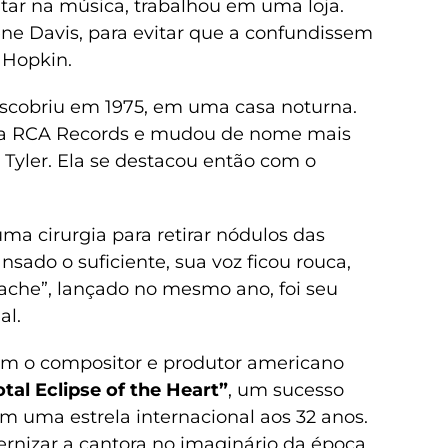
tar na música, trabalhou em uma loja.
e Davis, para evitar que a confundissem
 Hopkin.
escobriu em 1975, em uma casa noturna.
m a RCA Records e mudou de nome mais
 Tyler. Ela se destacou então com o
ma cirurgia para retirar nódulos das
nsado o suficiente, sua voz ficou rouca,
artache”, lançado no mesmo ano, foi seu
al.
com o compositor e produtor americano
otal Eclipse of the Heart”
, um sucesso
m uma estrela internacional aos 32 anos.
ternizar a cantora no imaginário da época.