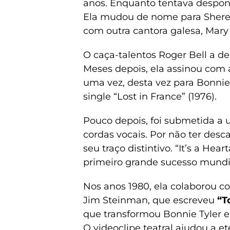
anos. Enquanto tentava despon
Ela mudou de nome para Sheren
com outra cantora galesa, Mary
O caça-talentos Roger Bell a d
Meses depois, ela assinou co
uma vez, desta vez para Bonnie
single “Lost in France” (1976).
Pouco depois, foi submetida a u
cordas vocais. Por não ter desca
seu traço distintivo. “It’s a He
primeiro grande sucesso mundi
Nos anos 1980, ela colaborou 
Jim Steinman, que escreveu
“T
que transformou Bonnie Tyler e
O videoclipe teatral ajudou a e