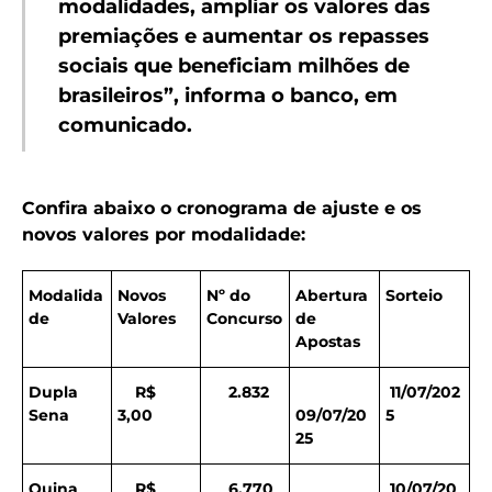
modalidades, ampliar os valores das
premiações e aumentar os repasses
sociais que beneficiam milhões de
brasileiros”, informa o banco, em
comunicado.
Confira abaixo o cronograma de ajuste e os
novos valores por modalidade:
Modalida
Novos
Nº do
Abertura
Sorteio
de
Valores
Concurso
de
Apostas
Dupla
R$
2.832
11/07/202
Sena
3,00
09/07/20
5
25
Quina
R$
6.770
10/07/20