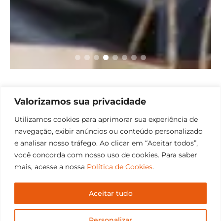
Neste artigo:
27ª Feira do Livro de Santiago
,
Valorizamos sua privacidade
Crianças
,
Destaques
,
Literatura
Utilizamos cookies para aprimorar sua experiência de
navegação, exibir anúncios ou conteúdo personalizado
e analisar nosso tráfego. Ao clicar em “Aceitar todos”,
Clique para comentar
você concorda com nosso uso de cookies. Para saber
mais, acesse a nossa
Política de Cookies
.
PUBLICIDADE
Aceitar tudo
Personalizar