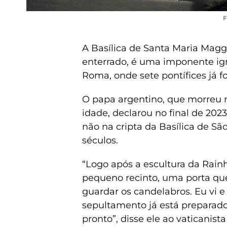
F
A Basílica de Santa Maria Maggi
enterrado, é uma imponente igr
Roma, onde sete pontífices já f
O papa argentino, que morreu n
idade, declarou no final de 2023
não na cripta da Basílica de S
séculos.
“Logo após a escultura da Rain
pequeno recinto, uma porta qu
guardar os candelabros. Eu vi e p
sepultamento já está preparado
pronto”, disse ele ao vaticanis