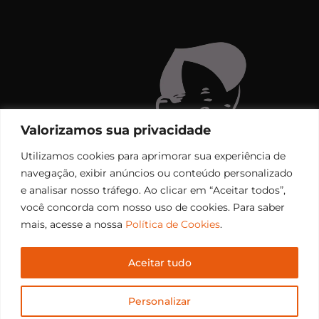
Valorizamos sua privacidade
Utilizamos cookies para aprimorar sua experiência de
navegação, exibir anúncios ou conteúdo personalizado
e analisar nosso tráfego. Ao clicar em “Aceitar todos”,
você concorda com nosso uso de cookies. Para saber
mais, acesse a nossa
Política de Cookies
.
Aceitar tudo
Copyright © 2006 – 2026 Rádio Santiago FM. Todos os
Personalizar
direitos reservados.
Desenvolvido por
CEOS Tech