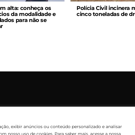
em alta: conheça os
Polícia Civil incinera 
cios da modalidade e
cinco toneladas de d
dados para não se
ar
opyright © 2006 – 2026 Rádio Santiago FM. Todos os direitos rese
Desenvolvido por
CEOS Tech
ção, exibir anúncios ou conteúdo personalizado e analisar
com nosso uso de cookies. Para saber mais, acesse a nossa