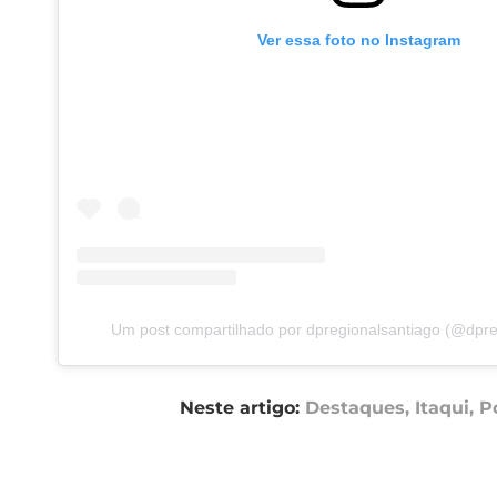
Ver essa foto no Instagram
Um post compartilhado por dpregionalsantiago (@dpre
Neste artigo:
Destaques
,
Itaqui
,
Po