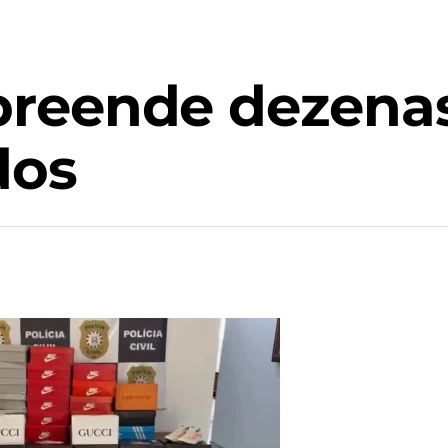
 apreende dezena
dos