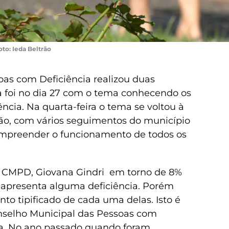
oto: Ieda Beltrão
as com Deficiência realizou duas
ra foi no dia 27 com o tema conhecendo os
ência. Na quarta-feira o tema se voltou à
o, com vários seguimentos do município
compreender o funcionamento de todos os
o CMPD, Giovana Gindri em torno de 8%
 apresenta alguma deficiência. Porém
to tipificado de cada uma delas. Isto é
nselho Municipal das Pessoas com
ra. No ano passado quando foram