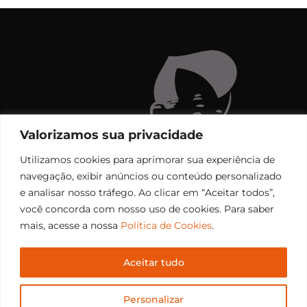
Valorizamos sua privacidade
Utilizamos cookies para aprimorar sua experiência de
navegação, exibir anúncios ou conteúdo personalizado
e analisar nosso tráfego. Ao clicar em “Aceitar todos”,
você concorda com nosso uso de cookies. Para saber
mais, acesse a nossa
Política de Cookies
.
Aceitar tudo
Copyright © 2006 – 2026 Rádio Santiago FM. Todos os
Personalizar
direitos reservados.