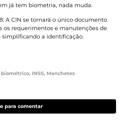
em já tem biometria, nada muda.
028: A CIN se tornará o único documento
os os requerimentos e manutenções de
 simplificando a identificação.
 biométrico
,
INSS
,
Manchetes
ue para comentar