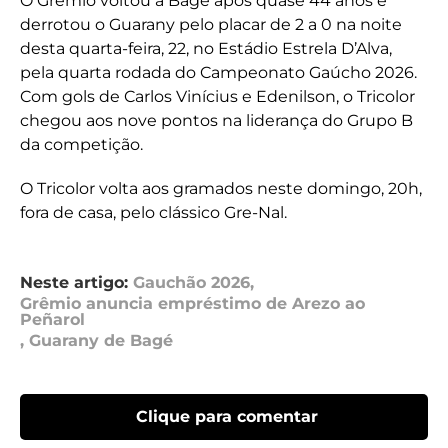
O Grêmio voltou a Bagé após quase 44 anos e
derrotou o Guarany pelo placar de 2 a 0 na noite
desta quarta-feira, 22, no Estádio Estrela D’Alva,
pela quarta rodada do Campeonato Gaúcho 2026.
Com gols de Carlos Vinícius e Edenilson, o Tricolor
chegou aos nove pontos na liderança do Grupo B
da competição.
O Tricolor volta aos gramados neste domingo, 20h,
fora de casa, pelo clássico Gre-Nal.
Neste artigo:
Gauchão 2026
,
Grêmio anuncia empréstimo de Arezo ao
Peñarol
,
Guarany de Bagé
Clique para comentar