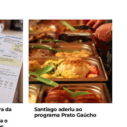
ra da
Santiago aderiu ao
programa Prato Gaúcho
ta o
es