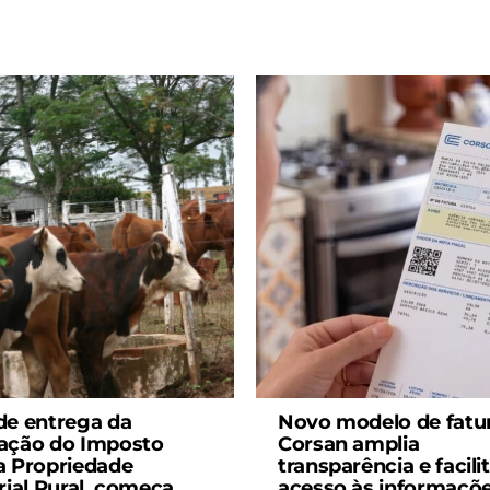
de entrega da
Novo modelo de fatu
ação do Imposto
Corsan amplia
a Propriedade
transparência e facili
orial Rural, começa
acesso às informaçõ