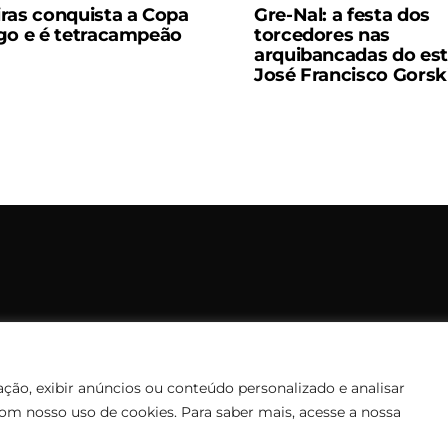
ras conquista a Copa
Gre-Nal: a festa dos
go e é tetracampeão
torcedores nas
arquibancadas do est
José Francisco Gorsk
opyright © 2006 – 2026 Rádio Santiago FM. Todos os direitos rese
Desenvolvido por
CEOS Tech
ção, exibir anúncios ou conteúdo personalizado e analisar
com nosso uso de cookies. Para saber mais, acesse a nossa