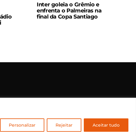
Inter goleia o Grêmio e
enfrenta o Palmeiras na
ádio
final da Copa Santiago
i
rvados.
Personalizar
Rejeitar
Aceitar tudo