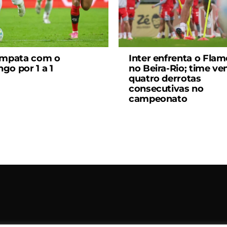
empata com o
Inter enfrenta o Fla
go por 1 a 1
no Beira-Rio; time v
quatro derrotas
consecutivas no
campeonato