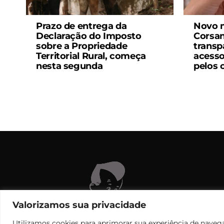
Prazo de entrega da
Novo m
Declaração do Imposto
Corsan
sobre a Propriedade
transpa
Territorial Rural, começa
acesso
nesta segunda
pelos 
C
Valorizamos sua privacidade
Utilizamos cookies para aprimorar sua experiência de navega