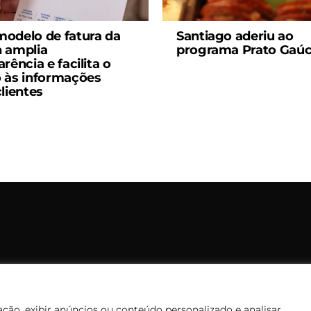
odelo de fatura da
Santiago aderiu ao
 amplia
programa Prato Gaú
rência e facilita o
 às informações
clientes
opyright © 2006 – 2026 Rádio Santiago FM. Todos os direitos rese
Desenvolvido por
CEOS Tech
ção, exibir anúncios ou conteúdo personalizado e analisar