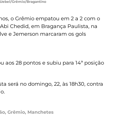
s Uebel/Grêmio/Bragantino
nos, o Grêmio empatou em 2 a 2 com o
Abi Chedid, em Bragança Paulista, na
alve e Jemerson marcaram os gols
 aos 28 pontos e subiu para 14ª posição
 será no domingo, 22, às 18h30, contra
o.
rão
,
Grêmio
,
Manchetes