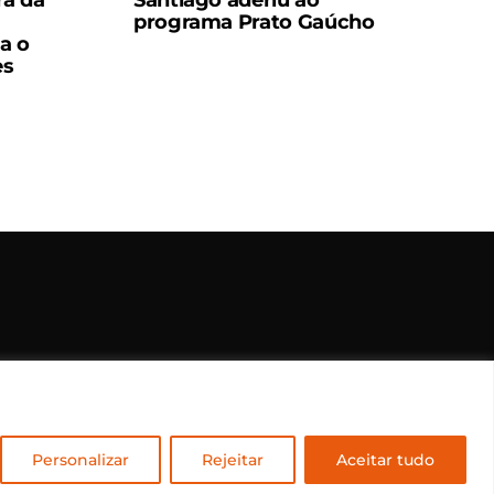
ra da
Santiago aderiu ao
programa Prato Gaúcho
ta o
es
rvados.
Personalizar
Rejeitar
Aceitar tudo