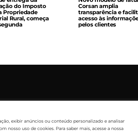
de entrega da
Novo modelo de fatu
ação do Imposto
Corsan amplia
a Propriedade
transparência e facili
orial Rural, começa
acesso às informaçõ
 segunda
pelos clientes
opyright © 2006 – 2026 Rádio Santiago FM. Todos os direitos rese
Desenvolvido por
CEOS Tech
ção, exibir anúncios ou conteúdo personalizado e analisar
com nosso uso de cookies. Para saber mais, acesse a nossa