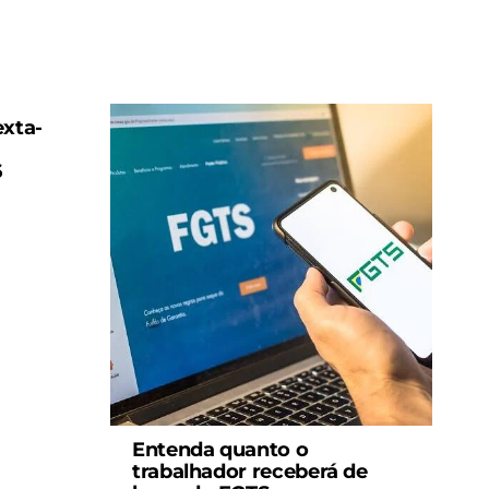
exta-
6
Entenda quanto o
trabalhador receberá de