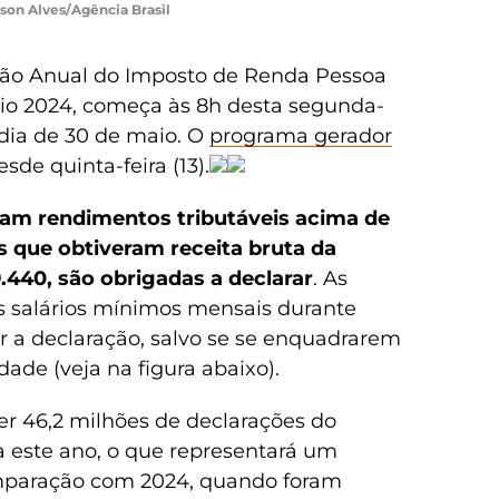
son Alves/Agência Brasil
ção Anual do Imposto de Renda Pessoa
ário 2024, começa às 8h desta segunda-
o dia de 30 de maio. O
programa gerador
sde quinta-feira (13).
ram rendimentos tributáveis acima de
 que obtiveram receita bruta da
9.440, são obrigadas a declarar
. As
s salários mínimos mensais durante
r a declaração, salvo se se enquadrarem
dade (veja na figura abaixo).
er 46,2 milhões de declarações do
 este ano, o que representará um
mparação com 2024, quando foram