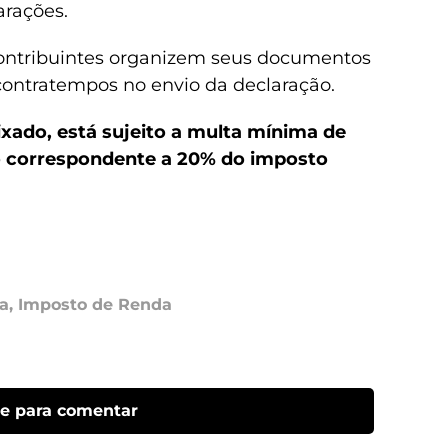
arações.
ontribuintes organizem seus documentos
contratempos no envio da declaração.
xado, está sujeito a multa mínima de
o correspondente a 20% do imposto
a
,
Imposto de Renda
ue para comentar