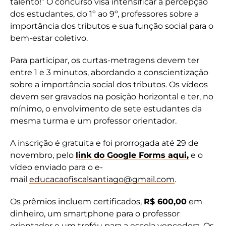
talento!” O concurso visa intensificar a percepção
dos estudantes, do 1º ao 9º, professores sobre a
importância dos tributos e sua função social para o
bem-estar coletivo.
Para participar, os curtas-metragens devem ter
entre 1 e 3 minutos, abordando a conscientização
sobre a importância social dos tributos. Os vídeos
devem ser gravados na posição horizontal e ter, no
mínimo, o envolvimento de sete estudantes da
mesma turma e um professor orientador.
A inscrição é gratuita e foi prorrogada até 29 de
novembro, pelo
link do Google Forms aqui,
e o
vídeo enviado para o e-
mail
educacaofiscalsantiago@gmail.com
.
Os prêmios incluem certificados,
R$ 600,00
em
dinheiro, um smartphone para o professor
orientador e um troféu para a escola vencedora. Os