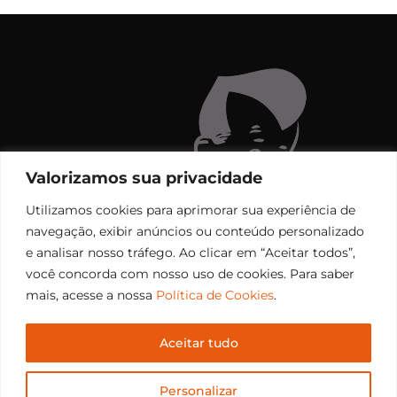
Valorizamos sua privacidade
Utilizamos cookies para aprimorar sua experiência de
navegação, exibir anúncios ou conteúdo personalizado
e analisar nosso tráfego. Ao clicar em “Aceitar todos”,
você concorda com nosso uso de cookies. Para saber
mais, acesse a nossa
Política de Cookies
.
Aceitar tudo
Copyright © 2006 – 2026 Rádio Santiago FM. Todos os
Personalizar