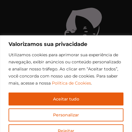
Valorizamos sua privacidade
Utilizamos cookies para aprimorar sua experiência de
navegação, exibir anúncios ou conteúdo personalizado
e analisar nosso tráfego. Ao clicar em “Aceitar todos”,
você concorda com nosso uso de cookies. Para saber
mais, acesse a nossa
Política de Cookies
.
Aceitar tudo
Copyright © 2006 – 2026 Rádio Santiago FM. Todos os
Personalizar
direitos reservados.
Desenvolvido por
CEOS Tech
Rejeitar