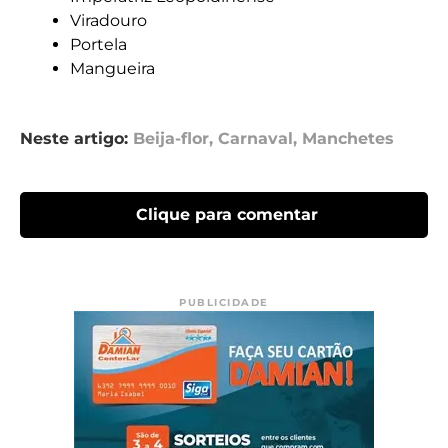
Viradouro
Portela
Mangueira
Neste artigo:
Beija-flor
,
Carnaval
,
Manchetes
Clique para comentar
PUBLICIDADE