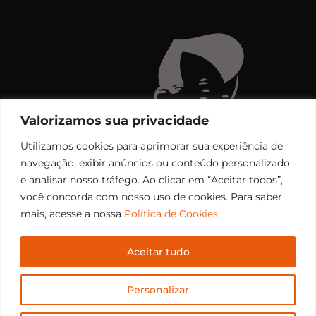
Valorizamos sua privacidade
Utilizamos cookies para aprimorar sua experiência de
navegação, exibir anúncios ou conteúdo personalizado
e analisar nosso tráfego. Ao clicar em “Aceitar todos”,
você concorda com nosso uso de cookies. Para saber
mais, acesse a nossa
Política de Cookies
.
Aceitar tudo
Copyright © 2006 – 2026 Rádio Santiago FM. Todos os
Personalizar
direitos reservados.
Desenvolvido por
CEOS Tech