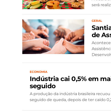
será realiz
GERAL
Santi
de Ass
Acontece 
Assistênc
Desenvolv
ECONOMIA
Indústria cai 0,5% em m
seguido
A produção da indústria brasileira recu
seguido de queda, depois de ter caído 0,2