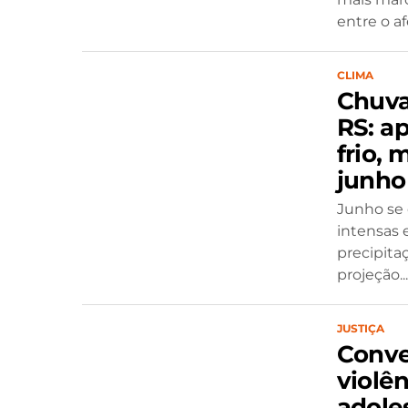
entre o af
CLIMA
Chuva
RS: a
frio,
junho
Junho se
intensas 
precipita
projeção...
JUSTIÇA
Conve
violên
adole