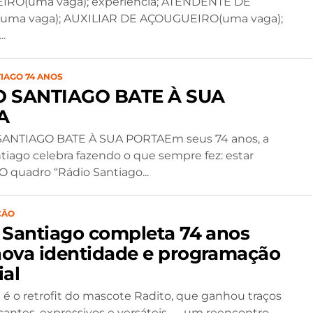
RO(uma vaga); experiência; ATENDENTE DE
uma vaga); AUXILIAR DE AÇOUGUEIRO(uma vaga);
.
IAGO 74 ANOS
O SANTIAGO BATE À SUA
A
 SANTIAGO BATE À SUA PORTAEm seus 74 anos, a
tiago celebra fazendo o que sempre fez: estar
O quadro “Rádio Santiago...
ÇÃO
 Santiago completa 74 anos
ova identidade e programação
ial
é o retrofit do mascote Radito, que ganhou traços
antes, expressivos e versáteis — um reencontro