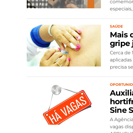
comemoraç
especiais,
SAÚDE
Mais 
gripe
Cerca de 1
aplicadas
precisa se
OPORTUNI
Auxil
hortif
Sine 
A Agência
vagas disp