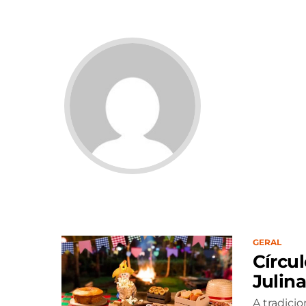
GERAL
Círcu
Julina
A tradicio