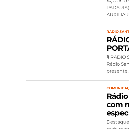
AÇOUGUEI
PADARIA(
AUXILIAR..
RADIO SANT
RÁDI
PORT
🎙 RÁDIO
Rádio San
presente.
COMUNICA
Rádio
com n
espec
Destaque 
mais marc