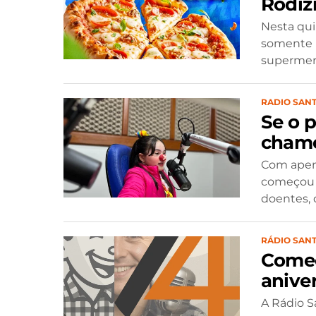
Rodíz
Nesta qui
somente n
supermerc
RADIO SANT
Se o p
chame
Com apena
começou a
doentes, 
RÁDIO SANT
Começ
aniver
A Rádio S