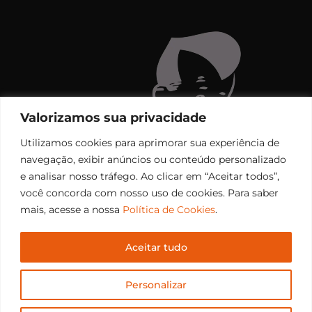
Valorizamos sua privacidade
Utilizamos cookies para aprimorar sua experiência de
navegação, exibir anúncios ou conteúdo personalizado
e analisar nosso tráfego. Ao clicar em “Aceitar todos”,
você concorda com nosso uso de cookies. Para saber
mais, acesse a nossa
Política de Cookies
.
Aceitar tudo
Copyright © 2006 – 2026 Rádio Santiago FM. Todos os
Personalizar
direitos reservados.
Desenvolvido por
CEOS Tech