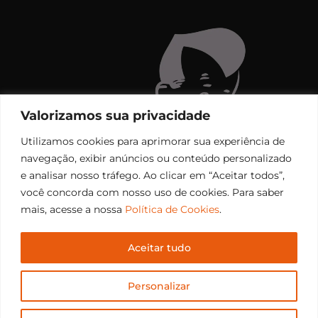
Valorizamos sua privacidade
Utilizamos cookies para aprimorar sua experiência de
navegação, exibir anúncios ou conteúdo personalizado
e analisar nosso tráfego. Ao clicar em “Aceitar todos”,
você concorda com nosso uso de cookies. Para saber
mais, acesse a nossa
Política de Cookies
.
Aceitar tudo
Copyright © 2006 – 2026 Rádio Santiago FM. Todos os
Personalizar
direitos reservados.
Desenvolvido por
CEOS Tech