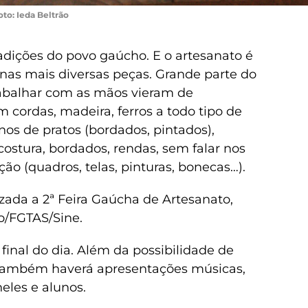
oto: Ieda Beltrão
adições do povo gaúcho. E o artesanato é
nas mais diversas peças. Grande parte do
trabalhar com as mãos vieram de
m cordas, madeira, ferros a todo tipo de
os de pratos (bordados, pintados),
costura, bordados, rendas, sem falar nos
ão (quadros, telas, pinturas, bonecas…).
zada a 2ª Feira Gaúcha de Artesanato,
o/FGTAS/Sine.
 final do dia. Além da possibilidade de
s, também haverá apresentações músicas,
eles e alunos.