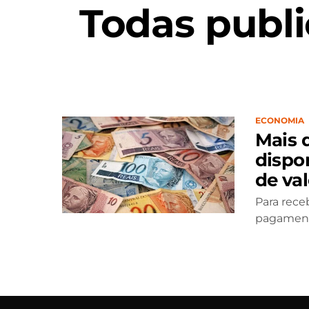
Todas publi
ECONOMIA
Mais 
dispo
de val
Para rece
pagament